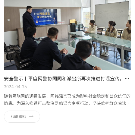
安全警示丨平度网警协同同和派出所再次推进打谣宣传，走进青岛福德隆食品有限公司
2024-04-25
随着互联网的迅猛发展，网络谣言已成为影响社会稳定和公众信任的
隐患。为深入推进打击整治网络谣言专项行动，坚决维护群众合法权
益，有效净化网络环境。 近期，平度市公安局网络警察大队会联合
READ MORE
平度同和派出所，走进青岛福德隆食品有限公司，通过员工座谈形
式，围绕政策说明、防范意识以及案例说明等方面，为员工代表进行
交...